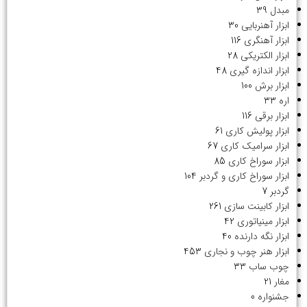
مبدل
39
ابزار آهنربایی
30
ابزار آهنگری
116
ابزار الکتریکی
28
ابزار اندازه گیری
48
ابزار برش
100
اره
33
ابزار برقی
116
ابزار پولیش کاری
61
ابزار سرامیک کاری
67
ابزار سوراخ کاری
85
ابزار سوراخ کاری و گردبر
104
گردبر
7
ابزار کابینت سازی
261
ابزار مینیاتوری
42
ابزار نگه دارنده
40
ابزار هنر چوب و نجاری
453
چوب ساب
33
مغار
21
جشنواره
0