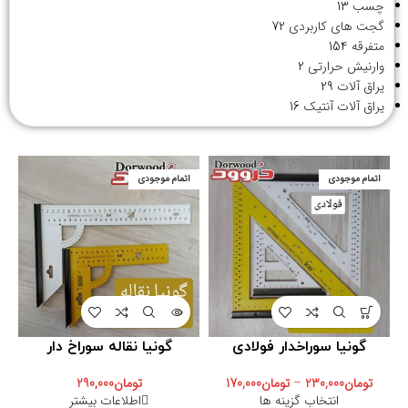
چسب
13
گجت های کاربردی
72
متفرقه
154
وارنیش حرارتی
2
یراق آلات
29
یراق آلات آنتیک
16
اتمام موجودی
اتمام موجودی
گونیا سوراخدار فولادی
گونیا نقاله سوراخ دار
تومان
230,000
–
تومان
170,000
تومان
290,000
انتخاب گزینه ها
اطلاعات بیشتر