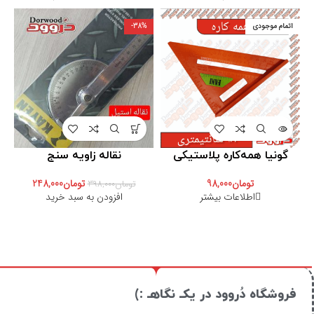
اتمام موجودی
-38%
گونیا همه‌کاره پلاستیکی
نقاله زاویه سنج
تومان
98,000
تومان
248,000
تومان
398,000
اطلاعات بیشتر
افزودن به سبد خرید
فروشگاه دُروود در یکـ نگاهـ :)