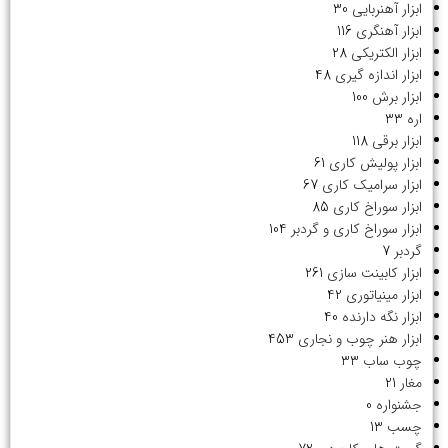
ابزار آهنربایی
30
ابزار آهنگری
116
ابزار الکتریکی
28
ابزار اندازه گیری
48
ابزار برش
100
اره
33
ابزار برقی
118
ابزار پولیش کاری
61
ابزار سرامیک کاری
67
ابزار سوراخ کاری
85
ابزار سوراخ کاری و گردبر
104
گردبر
7
ابزار کابینت سازی
261
ابزار مینیاتوری
42
ابزار نگه دارنده
40
ابزار هنر چوب و نجاری
453
چوب ساب
33
مغار
21
جشنواره
0
چسب
13