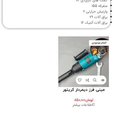
گجت های کاربردی
72
متفرقه
155
وارنیش حرارتی
2
یراق آلات
29
یراق آلات آنتیک
16
اتمام موجودی
مینی فرز دیمردار کریتور
تومان
850,000
اطلاعات بیشتر