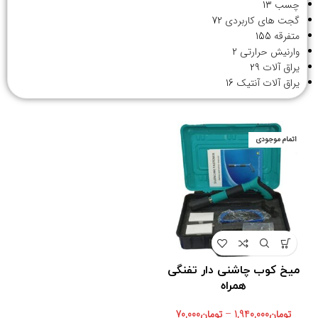
چسب
13
گجت های کاربردی
72
متفرقه
155
وارنیش حرارتی
2
یراق آلات
29
یراق آلات آنتیک
16
اتمام موجودی
میخ کوب چاشنی دار تفنگی
همراه
تومان
1,940,000
–
تومان
70,000