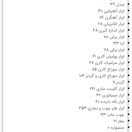
مبدل
39
ابزار آهنربایی
30
ابزار آهنگری
116
ابزار الکتریکی
28
ابزار اندازه گیری
48
ابزار برش
100
اره
33
ابزار برقی
118
ابزار پولیش کاری
61
ابزار سرامیک کاری
67
ابزار سوراخ کاری
85
ابزار سوراخ کاری و گردبر
104
گردبر
7
ابزار کابینت سازی
261
ابزار مینیاتوری
42
ابزار نگه دارنده
40
ابزار هنر چوب و نجاری
453
چوب ساب
33
مغار
21
جشنواره
0