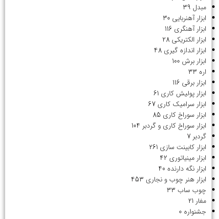
مبدل
39
ابزار آهنربایی
30
ابزار آهنگری
116
ابزار الکتریکی
28
ابزار اندازه گیری
48
ابزار برش
100
اره
33
ابزار برقی
116
ابزار پولیش کاری
61
ابزار سرامیک کاری
67
ابزار سوراخ کاری
85
ابزار سوراخ کاری و گردبر
104
گردبر
7
ابزار کابینت سازی
261
ابزار مینیاتوری
42
ابزار نگه دارنده
40
ابزار هنر چوب و نجاری
453
چوب ساب
33
مغار
21
جشنواره
0