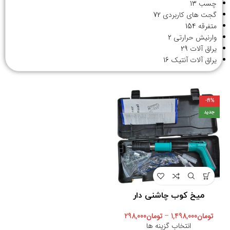
چسب
13
گجت های کاربردی
72
متفرقه
154
وارنیش حرارتی
2
یراق آلات
29
یراق آلات آنتیک
16
-19%
جدید
میخ کوب چاشنی دار
تومان
1,498,000
–
تومان
298,000
انتخاب گزینه ها