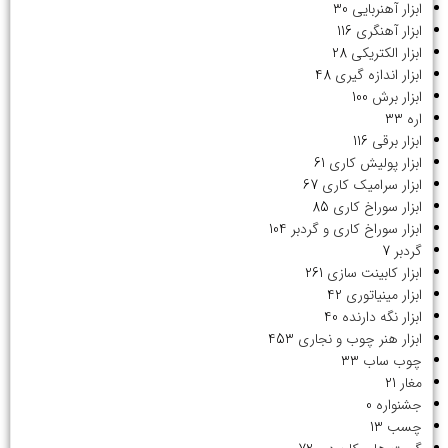
ابزار آهنربایی
30
ابزار آهنگری
116
ابزار الکتریکی
28
ابزار اندازه گیری
48
ابزار برش
100
اره
33
ابزار برقی
116
ابزار پولیش کاری
61
ابزار سرامیک کاری
67
ابزار سوراخ کاری
85
ابزار سوراخ کاری و گردبر
104
گردبر
7
ابزار کابینت سازی
261
ابزار مینیاتوری
42
ابزار نگه دارنده
40
ابزار هنر چوب و نجاری
453
چوب ساب
33
مغار
21
جشنواره
0
چسب
13