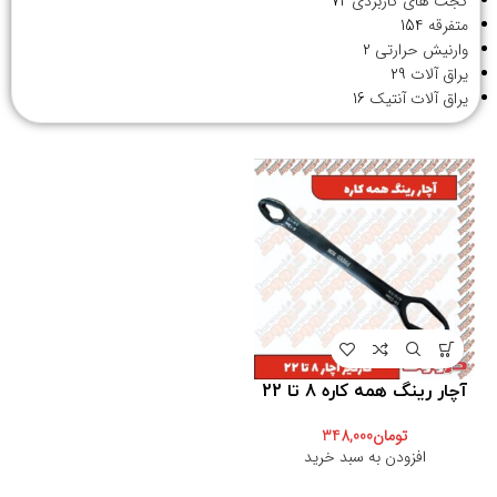
گجت های کاربردی
72
متفرقه
154
وارنیش حرارتی
2
یراق آلات
29
یراق آلات آنتیک
16
آچار رینگ همه کاره 8 تا 22
تومان
348,000
افزودن به سبد خرید