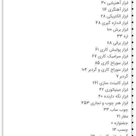
ابزار آهنربایی
30
ابزار آهنگری
116
ابزار الکتریکی
28
ابزار اندازه گیری
48
ابزار برش
100
اره
33
ابزار برقی
118
ابزار پولیش کاری
61
ابزار سرامیک کاری
67
ابزار سوراخ کاری
85
ابزار سوراخ کاری و گردبر
104
گردبر
7
ابزار کابینت سازی
261
ابزار مینیاتوری
42
ابزار نگه دارنده
40
ابزار هنر چوب و نجاری
453
چوب ساب
33
مغار
21
جشنواره
0
چسب
13