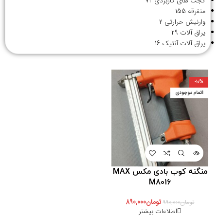
گجت های کاربردی
72
متفرقه
155
وارنیش حرارتی
2
یراق آلات
29
یراق آلات آنتیک
16
-10%
اتمام موجودی
منگنه کوب بادی مکس MAX
M8016
تومان
890,000
تومان
990,000
اطلاعات بیشتر