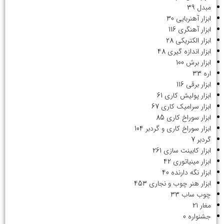
مبدل
39
ابزار آهنربایی
30
ابزار آهنگری
116
ابزار الکتریکی
28
ابزار اندازه گیری
48
ابزار برش
100
اره
33
ابزار برقی
116
ابزار پولیش کاری
61
ابزار سرامیک کاری
67
ابزار سوراخ کاری
85
ابزار سوراخ کاری و گردبر
104
گردبر
7
ابزار کابینت سازی
261
ابزار مینیاتوری
42
ابزار نگه دارنده
40
ابزار هنر چوب و نجاری
453
چوب ساب
33
مغار
21
جشنواره
0