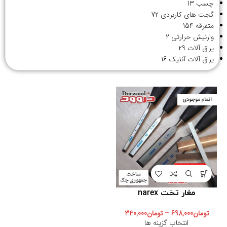
چسب
13
گجت های کاربردی
72
متفرقه
154
وارنیش حرارتی
2
یراق آلات
29
یراق آلات آنتیک
16
اتمام موجودی
مغار تخت narex
تومان
698,000
–
تومان
340,000
انتخاب گزینه ها