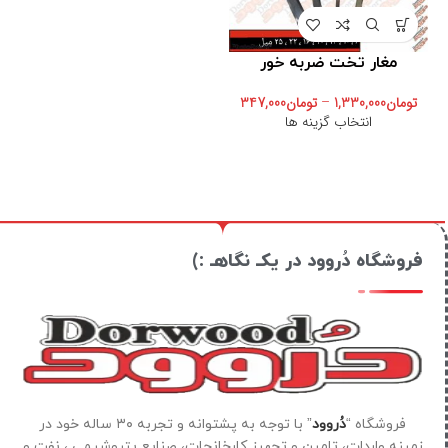
مغار تخت ضربه خور
تومان
1,330,000
–
تومان
347,000
انتخاب گزینه ها
فروشگاه دُروود در یکـ نگاهـ :)
فروشگاه “
دُروود
” با توجه به پشتوانه و تجربه ۳۰ ساله خود در
زمینه واردات، تامین و تجهیز کارخانجات، صنایع پتروشیمی ، نفت و