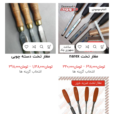
اتمام موجودی
مغار تخت narex
مغار تخت دسته چوبی
تومان
698,000
–
تومان
340,000
تومان
1,148,000
–
تومان
398,000
انتخاب گزینه ها
انتخاب گزینه ها