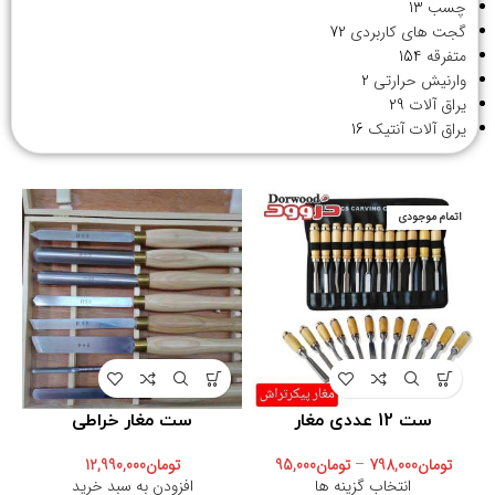
چسب
13
گجت های کاربردی
72
متفرقه
154
وارنیش حرارتی
2
یراق آلات
29
یراق آلات آنتیک
16
اتمام موجودی
ست 12 عددی مغار
ست مغار خراطی
تومان
798,000
–
تومان
95,000
تومان
12,990,000
انتخاب گزینه ها
افزودن به سبد خرید