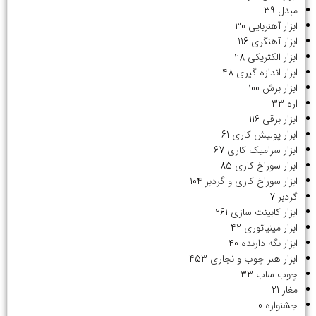
مبدل
39
ابزار آهنربایی
30
ابزار آهنگری
116
ابزار الکتریکی
28
ابزار اندازه گیری
48
ابزار برش
100
اره
33
ابزار برقی
116
ابزار پولیش کاری
61
ابزار سرامیک کاری
67
ابزار سوراخ کاری
85
ابزار سوراخ کاری و گردبر
104
گردبر
7
ابزار کابینت سازی
261
ابزار مینیاتوری
42
ابزار نگه دارنده
40
ابزار هنر چوب و نجاری
453
چوب ساب
33
مغار
21
جشنواره
0