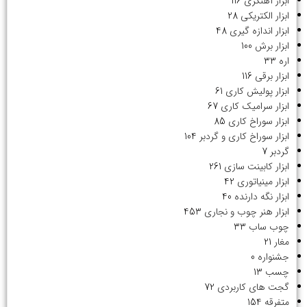
ابزار آهنگری
116
ابزار الکتریکی
28
ابزار اندازه گیری
48
ابزار برش
100
اره
33
ابزار برقی
116
ابزار پولیش کاری
61
ابزار سرامیک کاری
67
ابزار سوراخ کاری
85
ابزار سوراخ کاری و گردبر
104
گردبر
7
ابزار کابینت سازی
261
ابزار مینیاتوری
42
ابزار نگه دارنده
40
ابزار هنر چوب و نجاری
453
چوب ساب
33
مغار
21
جشنواره
0
چسب
13
گجت های کاربردی
72
متفرقه
154