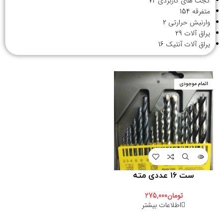
گجت های کاربردی
72
متفرقه
154
وارنیش حرارتی
2
یراق آلات
29
یراق آلات آنتیک
16
اتمام موجودی
ست ۱۶ عددی مته
تومان
275,000
اطلاعات بیشتر