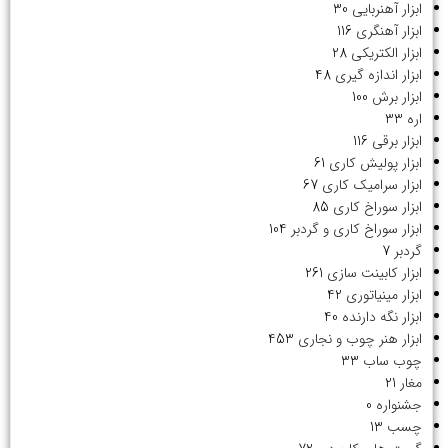
ابزار آهنربایی
30
ابزار آهنگری
116
ابزار الکتریکی
28
ابزار اندازه گیری
48
ابزار برش
100
اره
33
ابزار برقی
116
ابزار پولیش کاری
61
ابزار سرامیک کاری
67
ابزار سوراخ کاری
85
ابزار سوراخ کاری و گردبر
104
گردبر
7
ابزار کابینت سازی
261
ابزار مینیاتوری
42
ابزار نگه دارنده
40
ابزار هنر چوب و نجاری
453
چوب ساب
33
مغار
21
جشنواره
0
چسب
13