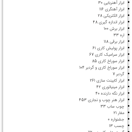
ابزار آهنربایی
30
ابزار آهنگری
116
ابزار الکتریکی
28
ابزار اندازه گیری
48
ابزار برش
100
اره
33
ابزار برقی
118
ابزار پولیش کاری
61
ابزار سرامیک کاری
67
ابزار سوراخ کاری
85
ابزار سوراخ کاری و گردبر
104
گردبر
7
ابزار کابینت سازی
261
ابزار مینیاتوری
42
ابزار نگه دارنده
40
ابزار هنر چوب و نجاری
453
چوب ساب
33
مغار
21
جشنواره
0
چسب
13