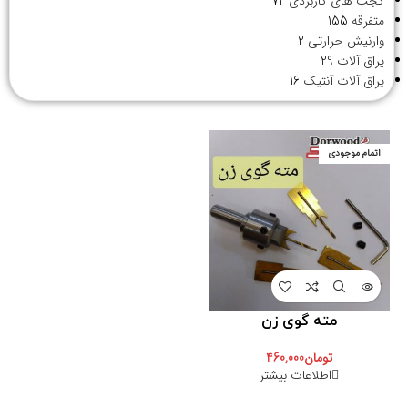
گجت های کاربردی
72
متفرقه
155
وارنیش حرارتی
2
یراق آلات
29
یراق آلات آنتیک
16
اتمام موجودی
مته گوی زن
تومان
460,000
اطلاعات بیشتر