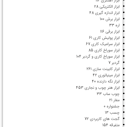
ابزار آهنگری
116
ابزار الکتریکی
28
ابزار اندازه گیری
48
ابزار برش
100
اره
33
ابزار برقی
116
ابزار پولیش کاری
61
ابزار سرامیک کاری
67
ابزار سوراخ کاری
85
ابزار سوراخ کاری و گردبر
104
گردبر
7
ابزار کابینت سازی
261
ابزار مینیاتوری
42
ابزار نگه دارنده
40
ابزار هنر چوب و نجاری
453
چوب ساب
33
مغار
21
جشنواره
0
چسب
13
گجت های کاربردی
72
متفرقه
154