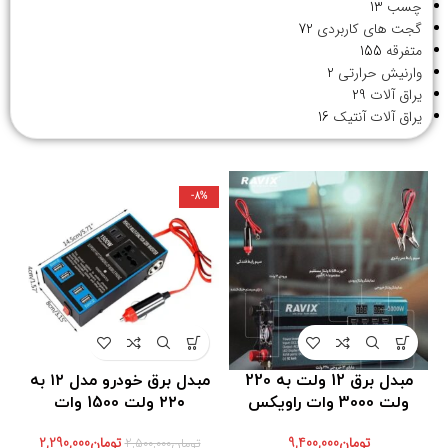
چسب
13
گجت های کاربردی
72
متفرقه
155
وارنیش حرارتی
2
یراق آلات
29
یراق آلات آنتیک
16
-8%
مبدل برق 12 ولت به 220
مبدل برق خودرو مدل ۱۲ به
ولت 3000 وات راویکس
۲۲۰ ولت 1500 وات
تومان
9,400,000
تومان
2,290,000
تومان
2,500,000