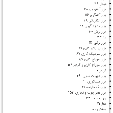
مبدل
39
ابزار آهنربایی
30
ابزار آهنگری
116
ابزار الکتریکی
28
ابزار اندازه گیری
48
ابزار برش
100
اره
33
ابزار برقی
116
ابزار پولیش کاری
61
ابزار سرامیک کاری
67
ابزار سوراخ کاری
85
ابزار سوراخ کاری و گردبر
104
گردبر
7
ابزار کابینت سازی
261
ابزار مینیاتوری
42
ابزار نگه دارنده
40
ابزار هنر چوب و نجاری
453
چوب ساب
33
مغار
21
جشنواره
0