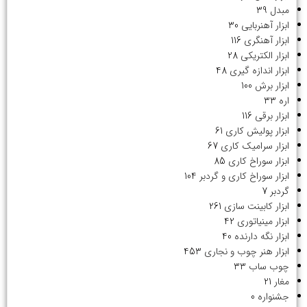
مبدل
39
ابزار آهنربایی
30
ابزار آهنگری
116
ابزار الکتریکی
28
ابزار اندازه گیری
48
ابزار برش
100
اره
33
ابزار برقی
116
ابزار پولیش کاری
61
ابزار سرامیک کاری
67
ابزار سوراخ کاری
85
ابزار سوراخ کاری و گردبر
104
گردبر
7
ابزار کابینت سازی
261
ابزار مینیاتوری
42
ابزار نگه دارنده
40
ابزار هنر چوب و نجاری
453
چوب ساب
33
مغار
21
جشنواره
0