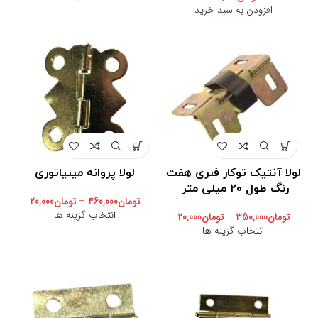
افزودن به سبد خرید
لولا آنتیک توکار فنری هفت
لولا پروانه مینیاتوری
رنگ طول ۲۰ میلی متر
تومان
460,000
–
تومان
20,000
انتخاب گزینه ها
تومان
350,000
–
تومان
20,000
انتخاب گزینه ها