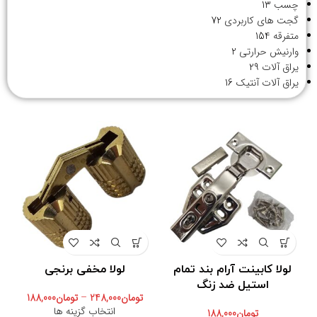
چسب
13
گجت های کاربردی
72
متفرقه
154
وارنیش حرارتی
2
یراق آلات
29
یراق آلات آنتیک
16
لولا کابینت آرام بند تمام
لولا مخفی برنجی
استیل ضد زنگ
تومان
248,000
–
تومان
188,000
انتخاب گزینه ها
تومان
188,000