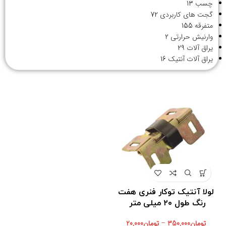
چسب
13
گجت های کاربردی
72
متفرقه
155
وارنیش حرارتی
2
یراق آلات
29
یراق آلات آنتیک
16
لولا آنتیک توکار فنری هفت
رنگ طول ۲۰ میلی متر
تومان
350,000
–
تومان
20,000