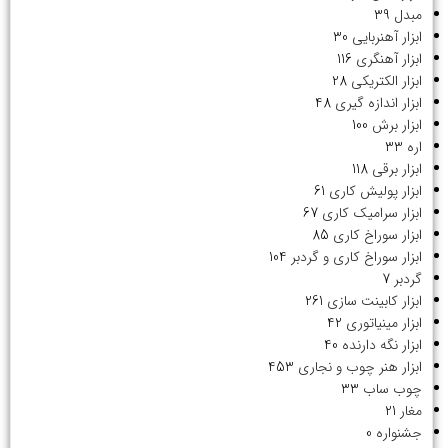
مبدل
39
ابزار آهنربایی
30
ابزار آهنگری
116
ابزار الکتریکی
28
ابزار اندازه گیری
48
ابزار برش
100
اره
33
ابزار برقی
118
ابزار پولیش کاری
61
ابزار سرامیک کاری
67
ابزار سوراخ کاری
85
ابزار سوراخ کاری و گردبر
104
گردبر
7
ابزار کابینت سازی
261
ابزار مینیاتوری
42
ابزار نگه دارنده
40
ابزار هنر چوب و نجاری
453
چوب ساب
33
مغار
21
جشنواره
0