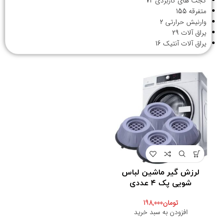
گجت های کاربردی
72
متفرقه
155
وارنیش حرارتی
2
یراق آلات
29
یراق آلات آنتیک
16
لرزش گیر ماشین لباس
شویی پک ۴ عددی
تومان
198,000
افزودن به سبد خرید