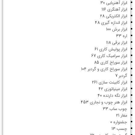
ابزار آهنربایی
30
ابزار آهنگری
116
ابزار الکتریکی
28
ابزار اندازه گیری
48
ابزار برش
100
اره
33
ابزار برقی
118
ابزار پولیش کاری
61
ابزار سرامیک کاری
67
ابزار سوراخ کاری
85
ابزار سوراخ کاری و گردبر
104
گردبر
7
ابزار کابینت سازی
261
ابزار مینیاتوری
42
ابزار نگه دارنده
40
ابزار هنر چوب و نجاری
453
چوب ساب
33
مغار
21
جشنواره
0
چسب
13