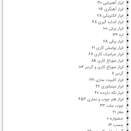
ابزار آهنربایی
30
ابزار آهنگری
116
ابزار الکتریکی
28
ابزار اندازه گیری
48
ابزار برش
100
اره
33
ابزار برقی
118
ابزار پولیش کاری
61
ابزار سرامیک کاری
67
ابزار سوراخ کاری
85
ابزار سوراخ کاری و گردبر
104
گردبر
7
ابزار کابینت سازی
261
ابزار مینیاتوری
42
ابزار نگه دارنده
40
ابزار هنر چوب و نجاری
453
چوب ساب
33
مغار
21
جشنواره
0
چسب
13