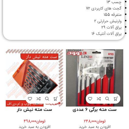
چسب
13
گجت های کاربردی
72
متفرقه
155
وارنیش حرارتی
2
یراق آلات
29
یراق آلات آنتیک
16
ست مته برگی ۶ عددی
ست مته نیش دار
تومان
248,000
تومان
498,000
افزودن به سبد خرید
افزودن به سبد خرید