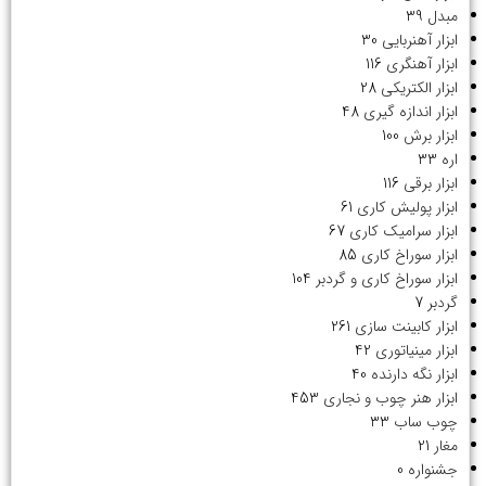
مبدل
39
ابزار آهنربایی
30
ابزار آهنگری
116
ابزار الکتریکی
28
ابزار اندازه گیری
48
ابزار برش
100
اره
33
ابزار برقی
116
ابزار پولیش کاری
61
ابزار سرامیک کاری
67
ابزار سوراخ کاری
85
ابزار سوراخ کاری و گردبر
104
گردبر
7
ابزار کابینت سازی
261
ابزار مینیاتوری
42
ابزار نگه دارنده
40
ابزار هنر چوب و نجاری
453
چوب ساب
33
مغار
21
جشنواره
0