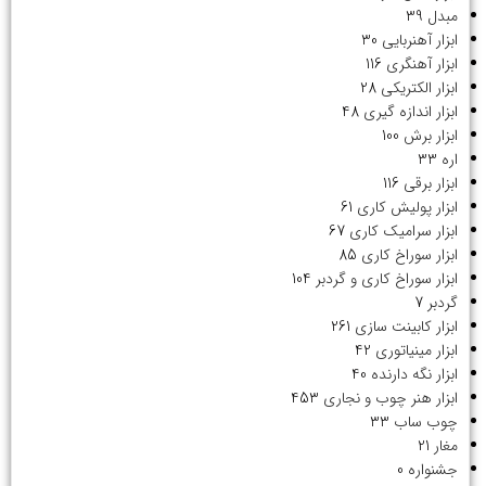
مبدل
39
ابزار آهنربایی
30
ابزار آهنگری
116
ابزار الکتریکی
28
ابزار اندازه گیری
48
ابزار برش
100
اره
33
ابزار برقی
116
ابزار پولیش کاری
61
ابزار سرامیک کاری
67
ابزار سوراخ کاری
85
ابزار سوراخ کاری و گردبر
104
گردبر
7
ابزار کابینت سازی
261
ابزار مینیاتوری
42
ابزار نگه دارنده
40
ابزار هنر چوب و نجاری
453
چوب ساب
33
مغار
21
جشنواره
0