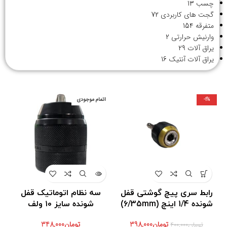
چسب
13
گجت های کاربردی
72
متفرقه
154
وارنیش حرارتی
2
یراق آلات
29
یراق آلات آنتیک
16
-1%
اتمام موجودی
رابط سری پیچ گوشتی قفل
سه نظام اتوماتیک قفل
شونده 1/4 اینچ (6/35mm)
شونده سایز ۱۰ ولف
تومان
398,000
تومان
348,000
تومان
400,000