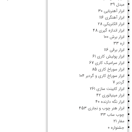
مبدل
39
ابزار آهنربایی
30
ابزار آهنگری
116
ابزار الکتریکی
28
ابزار اندازه گیری
48
ابزار برش
100
اره
33
ابزار برقی
116
ابزار پولیش کاری
61
ابزار سرامیک کاری
67
ابزار سوراخ کاری
85
ابزار سوراخ کاری و گردبر
104
گردبر
7
ابزار کابینت سازی
261
ابزار مینیاتوری
42
ابزار نگه دارنده
40
ابزار هنر چوب و نجاری
453
چوب ساب
33
مغار
21
جشنواره
0