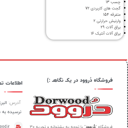
چسب
13
گجت های کاربردی
72
متفرقه
154
وارنیش حرارتی
2
یراق آلات
29
یراق آلات آنتیک
16
فروشگاه دُروود در یکـ نگاهـ :)
اطلاعات ت
آدرس:
البر
نرسیده به 
od.ir
فروشگاه “
دُروود
” با توجه به پشتوانه و تجربه ۳۰