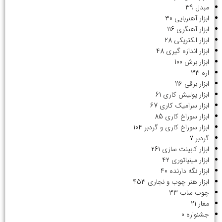
مبدل
39
ابزار آهنربایی
30
ابزار آهنگری
116
ابزار الکتریکی
28
ابزار اندازه گیری
48
ابزار برش
100
اره
33
ابزار برقی
116
ابزار پولیش کاری
61
ابزار سرامیک کاری
67
ابزار سوراخ کاری
85
ابزار سوراخ کاری و گردبر
104
گردبر
7
ابزار کابینت سازی
261
ابزار مینیاتوری
42
ابزار نگه دارنده
40
ابزار هنر چوب و نجاری
453
چوب ساب
33
مغار
21
جشنواره
0