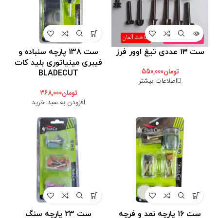
ست ۱۳ عددی تیغ اوور فرز
ست 138 پارچه سنباده و
فیبری مینیاتوری بلید کات
تومان
550,000
BLADECUT
اطلاعات بیشتر
تومان
368,000
افزودن به سبد خرید
ست 16 پارچه نمد و فرچه
ست 23 پارچه سنگ