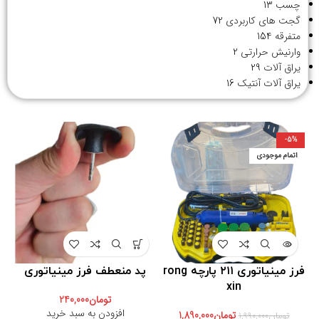
چسب
13
گجت های کاربردی
72
متفرقه
154
وارنیش حرارتی
2
یراق آلات
29
یراق آلات آنتیک
16
-5%
اتمام موجودی
فرز مینیاتوری ۲۱۱ پارچه rong
پد منعطف فرز مینیاتوری
xin
تومان
240,000
افزودن به سبد خرید
تومان
1,890,000
تومان
1,990,000