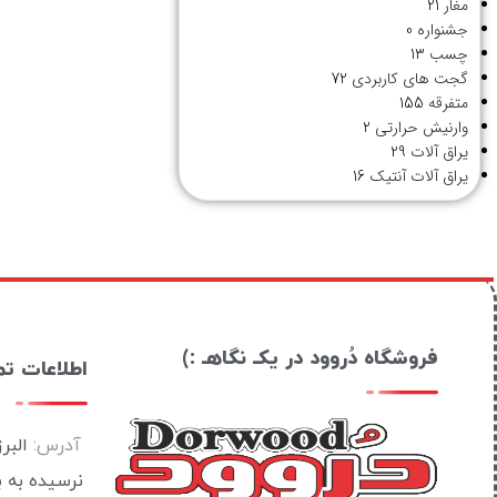
مغار
21
جشنواره
0
چسب
13
گجت های کاربردی
72
متفرقه
155
وارنیش حرارتی
2
یراق آلات
29
یراق آلات آنتیک
16
فروشگاه دُروود در یکـ نگاهـ :)
اطلاعات ت
آدرس:
البر
نرسیده به 