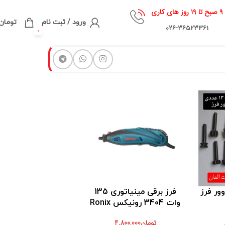
۹ صبح تا ۱۹ روز های کاری
ورود / ثبت نام
تومان
۰۲۶-۳۶۵۲۳۳۶۱
0
فرز برقی مینیاتوری 135
وات 3404 رونیکس Ronix
تومان
4,800,000