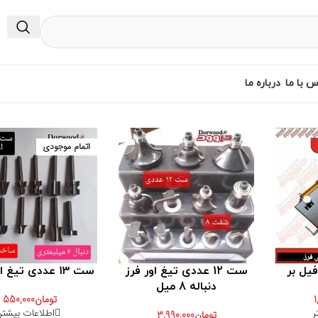
س با ما
درباره ما
اتمام موجودی
فیل بر
ست 12 عددی تیغ اور فرز
ست ۱۳ عددی تیغ اوور فرز
دنباله 8 میل
1
تومان
550,000
ر
اطلاعات بیشتر
تومان
3,990,000