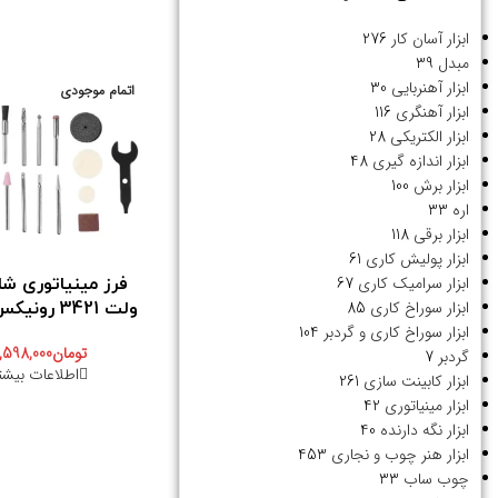
ابزار آسان کار
276
مبدل
39
ابزار آهنربایی
30
اتمام موجودی
ابزار آهنگری
116
ابزار الکتریکی
28
ابزار اندازه گیری
48
ابزار برش
100
اره
33
ابزار برقی
118
ابزار پولیش کاری
61
ابزار سرامیک کاری
67
ابزار سوراخ کاری
85
ولت 3421 رونیکس Ronix
ابزار سوراخ کاری و گردبر
104
تومان
,598,000
گردبر
7
اطلاعات بیشت
ابزار کابینت سازی
261
ابزار مینیاتوری
42
ابزار نگه دارنده
40
ابزار هنر چوب و نجاری
453
چوب ساب
33