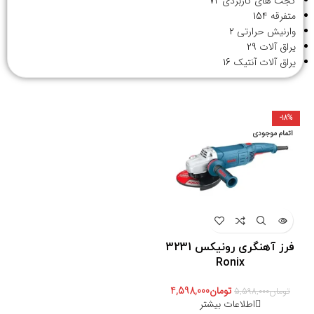
گجت های کاربردی
72
متفرقه
154
وارنیش حرارتی
2
یراق آلات
29
یراق آلات آنتیک
16
-18%
اتمام موجودی
فرز آهنگری رونیکس 3231
Ronix
تومان
4,598,000
تومان
5,598,000
اطلاعات بیشتر