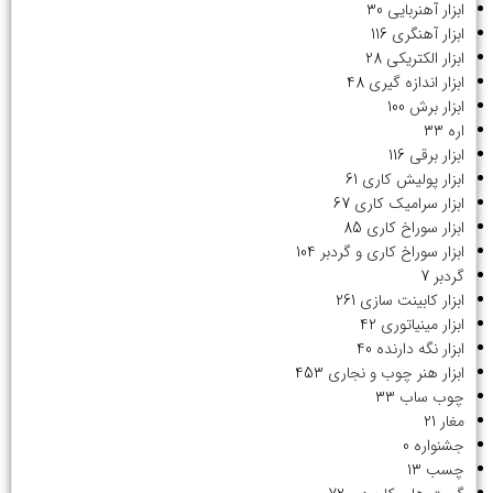
ابزار آهنربایی
30
ابزار آهنگری
116
ابزار الکتریکی
28
ابزار اندازه گیری
48
ابزار برش
100
اره
33
ابزار برقی
116
ابزار پولیش کاری
61
ابزار سرامیک کاری
67
ابزار سوراخ کاری
85
ابزار سوراخ کاری و گردبر
104
گردبر
7
ابزار کابینت سازی
261
ابزار مینیاتوری
42
ابزار نگه دارنده
40
ابزار هنر چوب و نجاری
453
چوب ساب
33
مغار
21
جشنواره
0
چسب
13