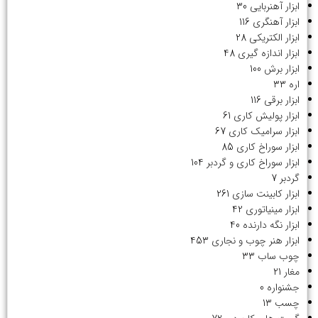
ابزار آهنربایی
30
ابزار آهنگری
116
ابزار الکتریکی
28
ابزار اندازه گیری
48
ابزار برش
100
اره
33
ابزار برقی
116
ابزار پولیش کاری
61
ابزار سرامیک کاری
67
ابزار سوراخ کاری
85
ابزار سوراخ کاری و گردبر
104
گردبر
7
ابزار کابینت سازی
261
ابزار مینیاتوری
42
ابزار نگه دارنده
40
ابزار هنر چوب و نجاری
453
چوب ساب
33
مغار
21
جشنواره
0
چسب
13