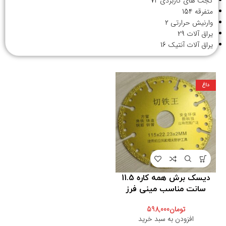
گجت های کاربردی
72
متفرقه
154
وارنیش حرارتی
2
یراق آلات
29
یراق آلات آنتیک
16
داغ
دیسک برش همه کاره 11.5
سانت مناسب مینی فرز
تومان
598,000
افزودن به سبد خرید