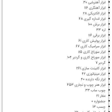
ابزار آهنربایی
30
ابزار آهنگری
116
ابزار الکتریکی
28
ابزار اندازه گیری
48
ابزار برش
100
اره
33
ابزار برقی
116
ابزار پولیش کاری
61
ابزار سرامیک کاری
67
ابزار سوراخ کاری
85
ابزار سوراخ کاری و گردبر
104
گردبر
7
ابزار کابینت سازی
261
ابزار مینیاتوری
42
ابزار نگه دارنده
40
ابزار هنر چوب و نجاری
453
چوب ساب
33
مغار
21
جشنواره
0
چسب
13