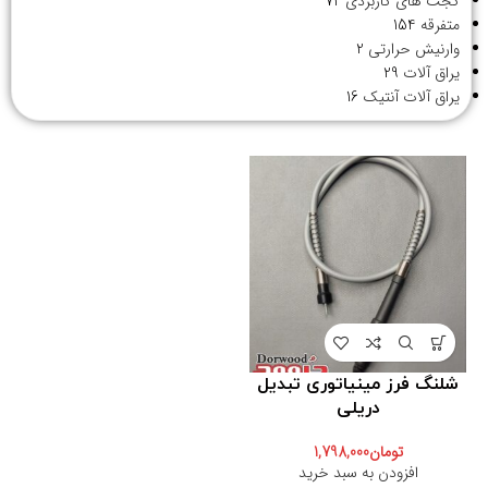
گجت های کاربردی
72
متفرقه
154
وارنیش حرارتی
2
یراق آلات
29
یراق آلات آنتیک
16
شلنگ فرز مینیاتوری تبدیل
دریلی
تومان
1,798,000
افزودن به سبد خرید