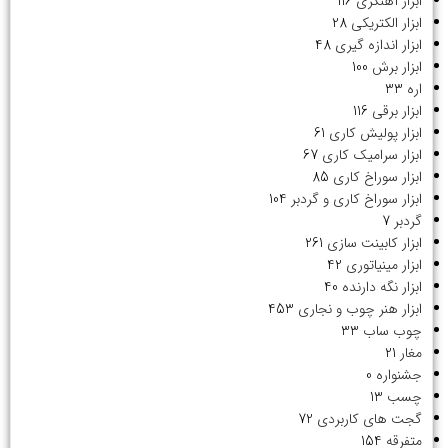
ابزار آهنگری
116
ابزار الکتریکی
28
ابزار اندازه گیری
48
ابزار برش
100
اره
33
ابزار برقی
116
ابزار پولیش کاری
61
ابزار سرامیک کاری
67
ابزار سوراخ کاری
85
ابزار سوراخ کاری و گردبر
104
گردبر
7
ابزار کابینت سازی
261
ابزار مینیاتوری
42
ابزار نگه دارنده
40
ابزار هنر چوب و نجاری
453
چوب ساب
33
مغار
21
جشنواره
0
چسب
13
گجت های کاربردی
72
متفرقه
154