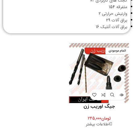
گجت های کاربردی
72
متفرقه
154
وارنیش حرارتی
2
یراق آلات
29
یراق آلات آنتیک
16
اتمام موجودی
جیگ اوریب زن
تومان
245,000
اطلاعات بیشتر