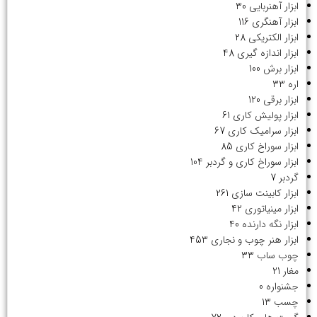
ابزار آهنربایی
30
ابزار آهنگری
116
ابزار الکتریکی
28
ابزار اندازه گیری
48
ابزار برش
100
اره
33
ابزار برقی
120
ابزار پولیش کاری
61
ابزار سرامیک کاری
67
ابزار سوراخ کاری
85
ابزار سوراخ کاری و گردبر
104
گردبر
7
ابزار کابینت سازی
261
ابزار مینیاتوری
42
ابزار نگه دارنده
40
ابزار هنر چوب و نجاری
453
چوب ساب
33
مغار
21
جشنواره
0
چسب
13