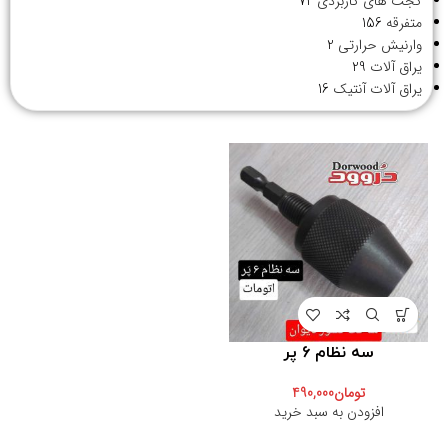
گجت های کاربردی
72
متفرقه
156
وارنیش حرارتی
2
یراق آلات
29
یراق آلات آنتیک
16
سه نظام 6 پر
تومان
490,000
افزودن به سبد خرید