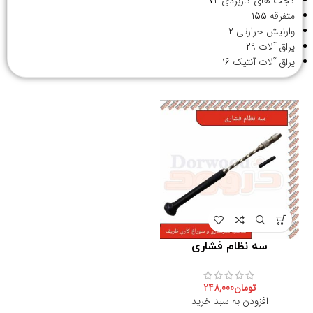
گجت های کاربردی
72
متفرقه
155
وارنیش حرارتی
2
یراق آلات
29
یراق آلات آنتیک
16
سه نظام فشاری
تومان
248,000
افزودن به سبد خرید