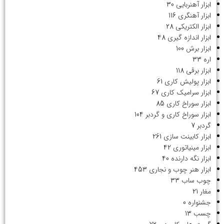
ابزار آهنربایی
30
ابزار آهنگری
116
ابزار الکتریکی
28
ابزار اندازه گیری
48
ابزار برش
100
اره
33
ابزار برقی
118
ابزار پولیش کاری
61
ابزار سرامیک کاری
67
ابزار سوراخ کاری
85
ابزار سوراخ کاری و گردبر
104
گردبر
7
ابزار کابینت سازی
261
ابزار مینیاتوری
42
ابزار نگه دارنده
40
ابزار هنر چوب و نجاری
453
چوب ساب
33
مغار
21
جشنواره
0
چسب
13