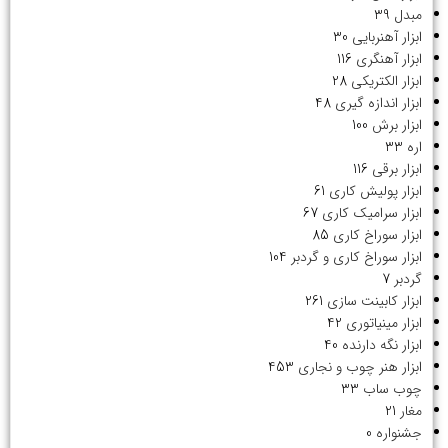
مبدل
39
ابزار آهنربایی
30
ابزار آهنگری
116
ابزار الکتریکی
28
ابزار اندازه گیری
48
ابزار برش
100
اره
33
ابزار برقی
116
ابزار پولیش کاری
61
ابزار سرامیک کاری
67
ابزار سوراخ کاری
85
ابزار سوراخ کاری و گردبر
104
گردبر
7
ابزار کابینت سازی
261
ابزار مینیاتوری
42
ابزار نگه دارنده
40
ابزار هنر چوب و نجاری
453
چوب ساب
33
مغار
21
جشنواره
0