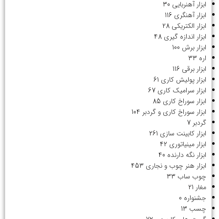
ابزار آهنربایی
30
ابزار آهنگری
116
ابزار الکتریکی
28
ابزار اندازه گیری
48
ابزار برش
100
اره
33
ابزار برقی
116
ابزار پولیش کاری
61
ابزار سرامیک کاری
67
ابزار سوراخ کاری
85
ابزار سوراخ کاری و گردبر
104
گردبر
7
ابزار کابینت سازی
261
ابزار مینیاتوری
42
ابزار نگه دارنده
40
ابزار هنر چوب و نجاری
453
چوب ساب
33
مغار
21
جشنواره
0
چسب
13