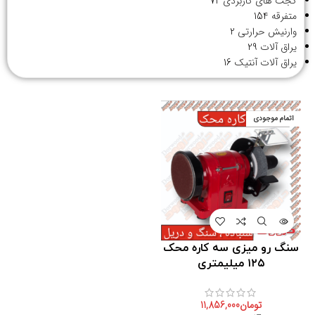
گجت های کاربردی
72
متفرقه
154
وارنیش حرارتی
2
یراق آلات
29
یراق آلات آنتیک
16
اتمام موجودی
سنگ رو میزی سه کاره محک
۱۲۵ میلیمتری
تومان
11,856,000