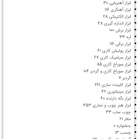
ابزار آهنربایی
30
ابزار آهنگری
116
ابزار الکتریکی
28
ابزار اندازه گیری
48
ابزار برش
100
اره
33
ابزار برقی
116
ابزار پولیش کاری
61
ابزار سرامیک کاری
67
ابزار سوراخ کاری
85
ابزار سوراخ کاری و گردبر
104
گردبر
7
ابزار کابینت سازی
261
ابزار مینیاتوری
42
ابزار نگه دارنده
40
ابزار هنر چوب و نجاری
453
چوب ساب
33
مغار
21
جشنواره
0
چسب
13