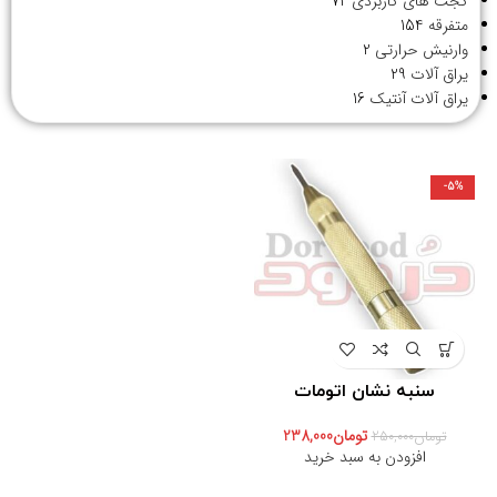
گجت های کاربردی
72
متفرقه
154
وارنیش حرارتی
2
یراق آلات
29
یراق آلات آنتیک
16
-5%
سنبه نشان اتومات
تومان
238,000
تومان
250,000
افزودن به سبد خرید