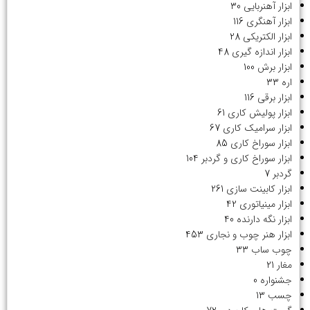
ابزار آهنربایی
30
ابزار آهنگری
116
ابزار الکتریکی
28
ابزار اندازه گیری
48
ابزار برش
100
اره
33
ابزار برقی
116
ابزار پولیش کاری
61
ابزار سرامیک کاری
67
ابزار سوراخ کاری
85
ابزار سوراخ کاری و گردبر
104
گردبر
7
ابزار کابینت سازی
261
ابزار مینیاتوری
42
ابزار نگه دارنده
40
ابزار هنر چوب و نجاری
453
چوب ساب
33
مغار
21
جشنواره
0
چسب
13