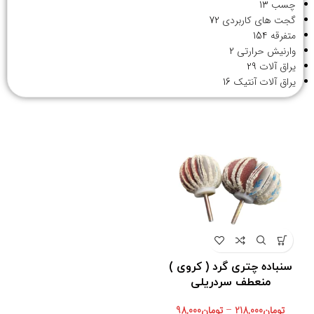
چسب
13
گجت های کاربردی
72
متفرقه
154
وارنیش حرارتی
2
یراق آلات
29
یراق آلات آنتیک
16
سنباده چتری گرد ( کروی )
منعطف سردریلی
تومان
218,000
–
تومان
98,000