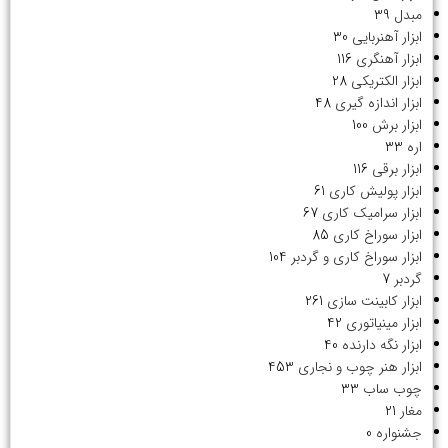
مبدل
39
ابزار آهنربایی
30
ابزار آهنگری
116
ابزار الکتریکی
28
ابزار اندازه گیری
48
ابزار برش
100
اره
33
ابزار برقی
116
ابزار پولیش کاری
61
ابزار سرامیک کاری
67
ابزار سوراخ کاری
85
ابزار سوراخ کاری و گردبر
104
گردبر
7
ابزار کابینت سازی
261
ابزار مینیاتوری
42
ابزار نگه دارنده
40
ابزار هنر چوب و نجاری
453
چوب ساب
33
مغار
21
جشنواره
0