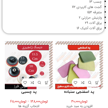
چسب
13
گجت های کاربردی
72
متفرقه
154
وارنیش حرارتی
2
یراق آلات
29
یراق آلات آنتیک
16
پد اسفنجی سنباده
پد چسبی
تومان
30,000
تومان
148,000
–
تومان
68,000
افزودن به سبد خرید
انتخاب گزینه ها