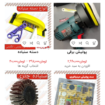
پولیش برقی
دسته سنباده
تومان
2,990,000
تومان
398,000
–
تومان
40,000
افزودن به سبد خرید
انتخاب گزینه ها