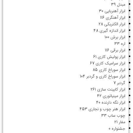
مبدل
39
ابزار آهنربایی
30
ابزار آهنگری
116
ابزار الکتریکی
28
ابزار اندازه گیری
48
ابزار برش
100
اره
33
ابزار برقی
116
ابزار پولیش کاری
61
ابزار سرامیک کاری
67
ابزار سوراخ کاری
85
ابزار سوراخ کاری و گردبر
104
گردبر
7
ابزار کابینت سازی
261
ابزار مینیاتوری
42
ابزار نگه دارنده
40
ابزار هنر چوب و نجاری
453
چوب ساب
33
مغار
21
جشنواره
0