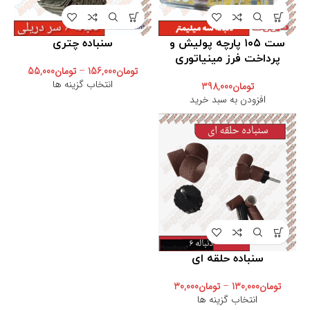
ست ۱۰۵ پارچه پولیش و
سنباده چتری
پرداخت فرز مینیاتوری
تومان
156,000
–
تومان
55,000
انتخاب گزینه ها
تومان
398,000
افزودن به سبد خرید
سنباده حلقه ای
تومان
130,000
–
تومان
30,000
انتخاب گزینه ها