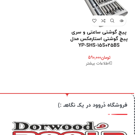
پیچ گوشتی ساعتی و سری
پیچ گوشتی استارمکس مدل
YP-SHS-15S025BS
تومان
590,000
اطلاعات بیشتر
فروشگاه دُروود در یکـ نگاهـ :)