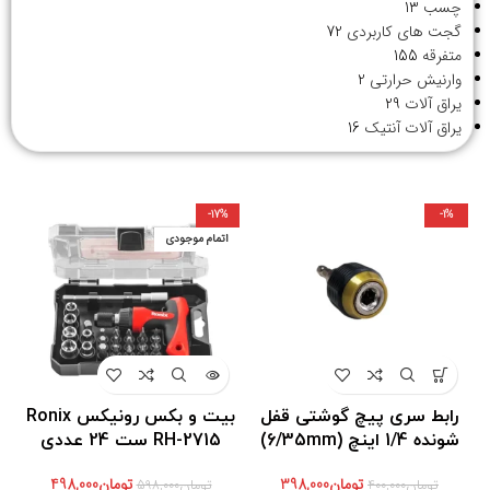
چسب
13
گجت های کاربردی
72
متفرقه
155
وارنیش حرارتی
2
یراق آلات
29
یراق آلات آنتیک
16
-17%
-1%
اتمام موجودی
رابط سری پیچ گوشتی قفل
بیت و بکس رونیکس Ronix
شونده 1/4 اینچ (6/35mm)
RH-2715 ست 24 عددی
تومان
398,000
تومان
498,000
تومان
400,000
تومان
598,000