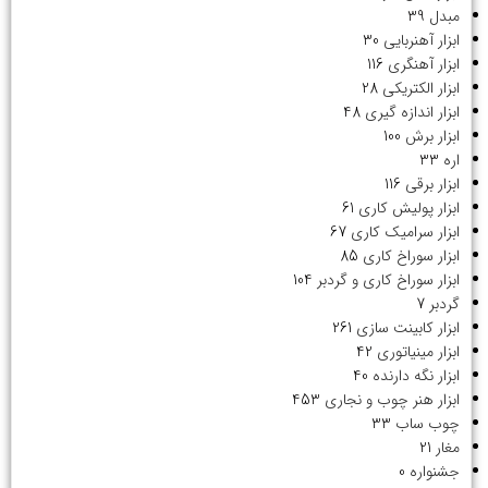
مبدل
39
ابزار آهنربایی
30
ابزار آهنگری
116
ابزار الکتریکی
28
ابزار اندازه گیری
48
ابزار برش
100
اره
33
ابزار برقی
116
ابزار پولیش کاری
61
ابزار سرامیک کاری
67
ابزار سوراخ کاری
85
ابزار سوراخ کاری و گردبر
104
گردبر
7
ابزار کابینت سازی
261
ابزار مینیاتوری
42
ابزار نگه دارنده
40
ابزار هنر چوب و نجاری
453
چوب ساب
33
مغار
21
جشنواره
0