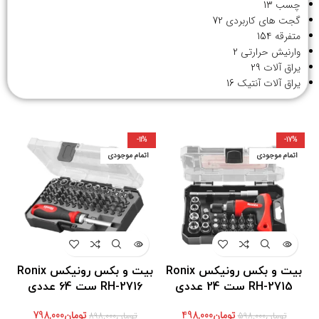
چسب
13
گجت های کاربردی
72
متفرقه
154
وارنیش حرارتی
2
یراق آلات
29
یراق آلات آنتیک
16
-11%
-17%
اتمام موجودی
اتمام موجودی
بیت و بکس رونیکس Ronix
بیت و بکس رونیکس Ronix
RH-2715 ست 24 عددی
RH-2716 ست 64 عددی
تومان
498,000
تومان
798,000
تومان
598,000
تومان
898,000