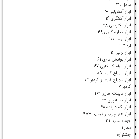
مبدل
39
ابزار آهنربایی
30
ابزار آهنگری
116
ابزار الکتریکی
28
ابزار اندازه گیری
48
ابزار برش
100
اره
33
ابزار برقی
116
ابزار پولیش کاری
61
ابزار سرامیک کاری
67
ابزار سوراخ کاری
85
ابزار سوراخ کاری و گردبر
104
گردبر
7
ابزار کابینت سازی
261
ابزار مینیاتوری
42
ابزار نگه دارنده
40
ابزار هنر چوب و نجاری
453
چوب ساب
33
مغار
21
جشنواره
0