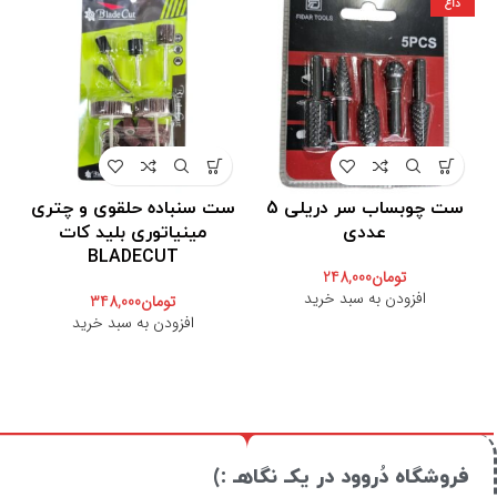
داغ
ست چوبساب سر دریلی 5
ست سنباده حلقوی و چتری
عددی
مینیاتوری بلید کات
BLADECUT
تومان
248,000
افزودن به سبد خرید
تومان
348,000
افزودن به سبد خرید
فروشگاه دُروود در یکـ نگاهـ :)