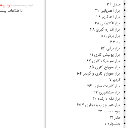
مبدل
39
تومان
00
تومان
6,000,000
اطلاعات بیشت
ابزار آهنربایی
30
ابزار آهنگری
116
ابزار الکتریکی
28
ابزار اندازه گیری
48
ابزار برش
100
اره
33
ابزار برقی
116
ابزار پولیش کاری
61
ابزار سرامیک کاری
67
ابزار سوراخ کاری
85
ابزار سوراخ کاری و گردبر
104
گردبر
7
ابزار کابینت سازی
261
ابزار مینیاتوری
42
ابزار نگه دارنده
40
ابزار هنر چوب و نجاری
453
چوب ساب
33
مغار
21
جشنواره
0