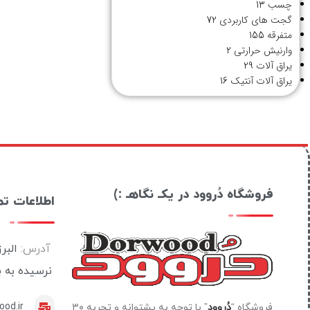
چسب
13
گجت های کاربردی
72
متفرقه
155
وارنیش حرارتی
2
یراق آلات
29
یراق آلات آنتیک
16
فروشگاه دُروود در یکـ نگاهـ :)
اطلاعات ت
آدرس:
البر
نرسیده به 
od.ir
فروشگاه “
دُروود
” با توجه به پشتوانه و تجربه ۳۰