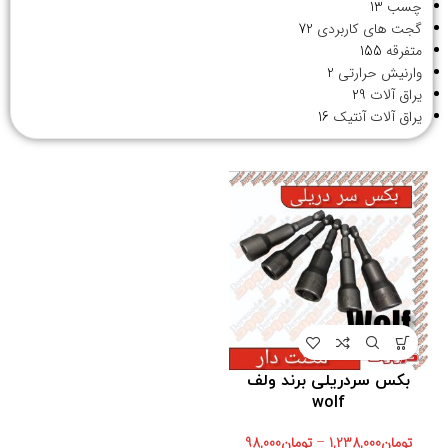
چسب
13
گجت های کاربردی
72
متفرقه
155
وارنیش حرارتی
2
یراق آلات
29
یراق آلات آنتیک
16
بکس سردریلی برند ولف
wolf
تومان
1,238,000
–
تومان
98,000