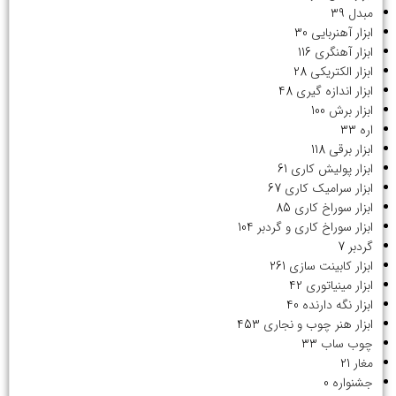
مبدل
39
ابزار آهنربایی
30
ابزار آهنگری
116
ابزار الکتریکی
28
ابزار اندازه گیری
48
ابزار برش
100
اره
33
ابزار برقی
118
ابزار پولیش کاری
61
ابزار سرامیک کاری
67
ابزار سوراخ کاری
85
ابزار سوراخ کاری و گردبر
104
گردبر
7
ابزار کابینت سازی
261
ابزار مینیاتوری
42
ابزار نگه دارنده
40
ابزار هنر چوب و نجاری
453
چوب ساب
33
مغار
21
جشنواره
0