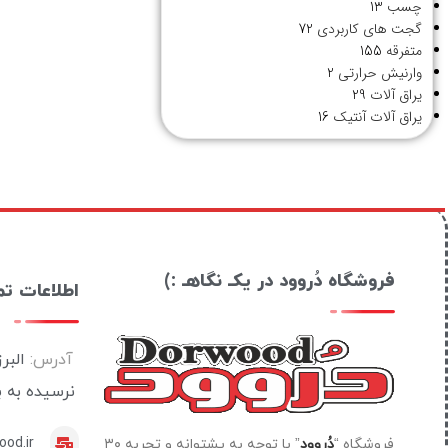
چسب
13
گجت های کاربردی
72
متفرقه
155
وارنیش حرارتی
2
یراق آلات
29
یراق آلات آنتیک
16
فروشگاه دُروود در یکـ نگاهـ :)
اطلاعات ت
آدرس:
البر
نرسیده به 
od.ir
فروشگاه “
دُروود
” با توجه به پشتوانه و تجربه ۳۰