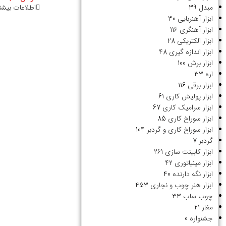
اطلاعات بیشت
مبدل
39
ابزار آهنربایی
30
ابزار آهنگری
116
ابزار الکتریکی
28
ابزار اندازه گیری
48
ابزار برش
100
اره
33
ابزار برقی
116
ابزار پولیش کاری
61
ابزار سرامیک کاری
67
ابزار سوراخ کاری
85
ابزار سوراخ کاری و گردبر
104
گردبر
7
ابزار کابینت سازی
261
ابزار مینیاتوری
42
ابزار نگه دارنده
40
ابزار هنر چوب و نجاری
453
چوب ساب
33
مغار
21
جشنواره
0