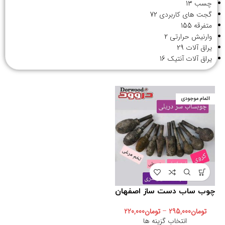
چسب
13
گجت های کاربردی
72
متفرقه
155
وارنیش حرارتی
2
یراق آلات
29
یراق آلات آنتیک
16
اتمام موجودی
چوب ساب دست ساز اصفهان
تومان
295,000
–
تومان
220,000
انتخاب گزینه ها