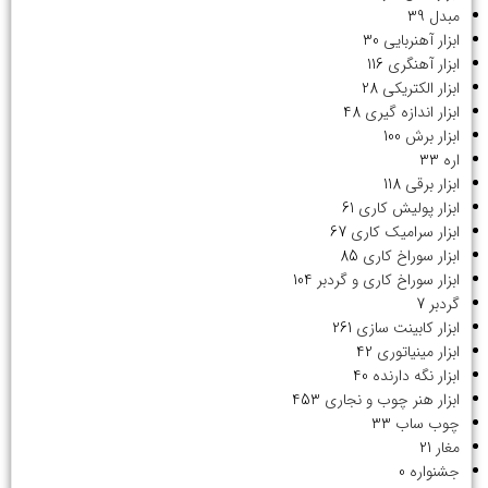
مبدل
39
ابزار آهنربایی
30
ابزار آهنگری
116
ابزار الکتریکی
28
ابزار اندازه گیری
48
ابزار برش
100
اره
33
ابزار برقی
118
ابزار پولیش کاری
61
ابزار سرامیک کاری
67
ابزار سوراخ کاری
85
ابزار سوراخ کاری و گردبر
104
گردبر
7
ابزار کابینت سازی
261
ابزار مینیاتوری
42
ابزار نگه دارنده
40
ابزار هنر چوب و نجاری
453
چوب ساب
33
مغار
21
جشنواره
0