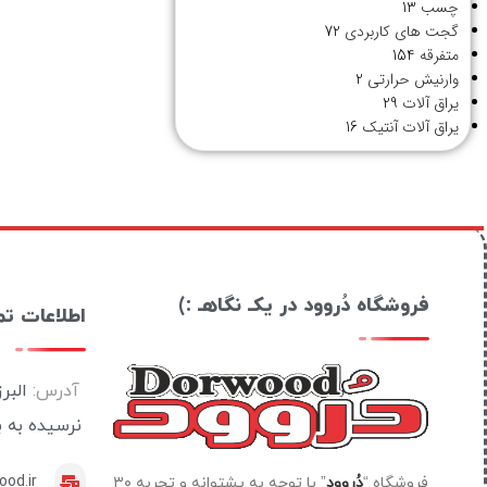
چسب
13
گجت های کاربردی
72
متفرقه
154
وارنیش حرارتی
2
یراق آلات
29
یراق آلات آنتیک
16
فروشگاه دُروود در یکـ نگاهـ :)
اطلاعات ت
آدرس:
البر
نرسیده به 
od.ir
فروشگاه “
دُروود
” با توجه به پشتوانه و تجربه ۳۰