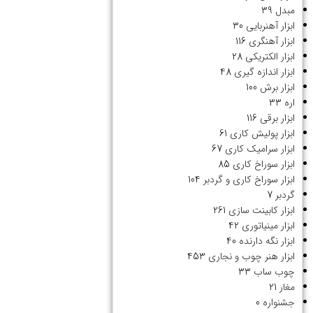
مبدل
39
ابزار آهنربایی
30
ابزار آهنگری
116
ابزار الکتریکی
28
ابزار اندازه گیری
48
ابزار برش
100
اره
33
ابزار برقی
116
ابزار پولیش کاری
61
ابزار سرامیک کاری
67
ابزار سوراخ کاری
85
ابزار سوراخ کاری و گردبر
104
گردبر
7
ابزار کابینت سازی
261
ابزار مینیاتوری
42
ابزار نگه دارنده
40
ابزار هنر چوب و نجاری
453
چوب ساب
33
مغار
21
جشنواره
0