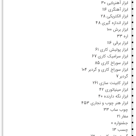
ابزار آهنربایی
30
ابزار آهنگری
116
ابزار الکتریکی
28
ابزار اندازه گیری
48
ابزار برش
100
اره
33
ابزار برقی
116
ابزار پولیش کاری
61
ابزار سرامیک کاری
67
ابزار سوراخ کاری
85
ابزار سوراخ کاری و گردبر
104
گردبر
7
ابزار کابینت سازی
261
ابزار مینیاتوری
42
ابزار نگه دارنده
40
ابزار هنر چوب و نجاری
453
چوب ساب
33
مغار
21
جشنواره
0
چسب
13