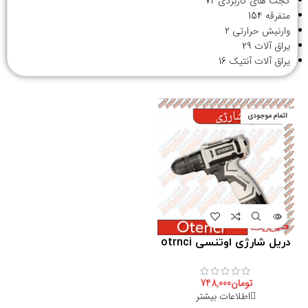
گجت های کاربردی
72
متفرقه
154
وارنیش حرارتی
2
یراق آلات
29
یراق آلات آنتیک
16
اتمام موجودی
دریل شارژی اوتنسی otrnci
تومان
748,000
اطلاعات بیشتر