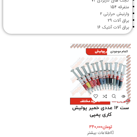
گجت های کاربردی
72
متفرقه
154
وارنیش حرارتی
2
یراق آلات
29
یراق آلات آنتیک
16
اتمام موجودی
ست ۱۲ عددی خمیر پولیش
کاری پمپی
تومان
340,000
اطلاعات بیشتر