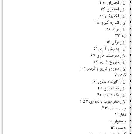
ابزار آهنربایی
30
ابزار آهنگری
116
ابزار الکتریکی
28
ابزار اندازه گیری
48
ابزار برش
100
اره
33
ابزار برقی
116
ابزار پولیش کاری
61
ابزار سرامیک کاری
67
ابزار سوراخ کاری
85
ابزار سوراخ کاری و گردبر
104
گردبر
7
ابزار کابینت سازی
261
ابزار مینیاتوری
42
ابزار نگه دارنده
40
ابزار هنر چوب و نجاری
453
چوب ساب
33
مغار
21
جشنواره
0
چسب
13