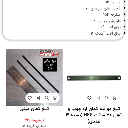
چسب
13
گجت های کاربردی
72
متفرقه
154
وارنیش حرارتی
2
یراق آلات
29
یراق آلات آنتیک
16
تیغ دو لبه کمان اره چوب و
تیغ کمان مینی
آهن ۳۰ سانت HSS (بسته ۳
تومان
76,000
عددی)
انتخاب گزینه ها