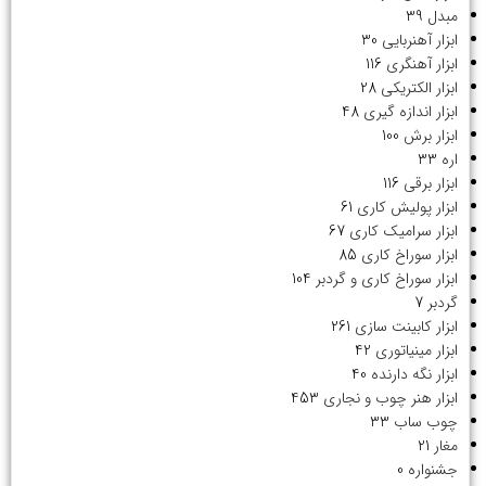
مبدل
39
ابزار آهنربایی
30
ابزار آهنگری
116
ابزار الکتریکی
28
ابزار اندازه گیری
48
ابزار برش
100
اره
33
ابزار برقی
116
ابزار پولیش کاری
61
ابزار سرامیک کاری
67
ابزار سوراخ کاری
85
ابزار سوراخ کاری و گردبر
104
گردبر
7
ابزار کابینت سازی
261
ابزار مینیاتوری
42
ابزار نگه دارنده
40
ابزار هنر چوب و نجاری
453
چوب ساب
33
مغار
21
جشنواره
0