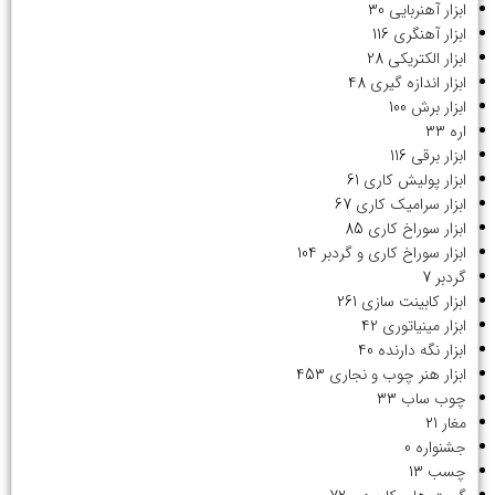
ابزار آهنربایی
30
ابزار آهنگری
116
ابزار الکتریکی
28
ابزار اندازه گیری
48
ابزار برش
100
اره
33
ابزار برقی
116
ابزار پولیش کاری
61
ابزار سرامیک کاری
67
ابزار سوراخ کاری
85
ابزار سوراخ کاری و گردبر
104
گردبر
7
ابزار کابینت سازی
261
ابزار مینیاتوری
42
ابزار نگه دارنده
40
ابزار هنر چوب و نجاری
453
چوب ساب
33
مغار
21
جشنواره
0
چسب
13