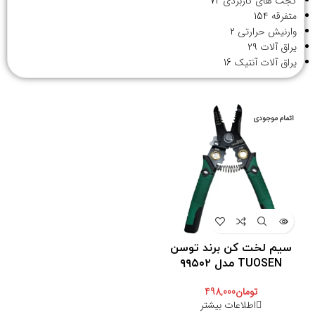
گجت های کاربردی
72
متفرقه
154
وارنیش حرارتی
2
یراق آلات
29
یراق آلات آنتیک
16
اتمام موجودی
سیم لخت کن برند توسن
TUOSEN مدل ۹۹۵۰۲
تومان
498,000
اطلاعات بیشتر