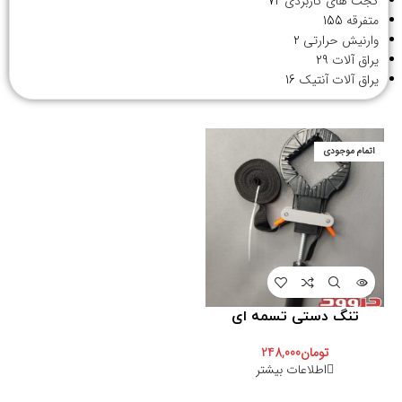
گجت های کاربردی
72
متفرقه
155
وارنیش حرارتی
2
یراق آلات
29
یراق آلات آنتیک
16
اتمام موجودی
تنگ دستی تسمه ای
تومان
248,000
اطلاعات بیشتر