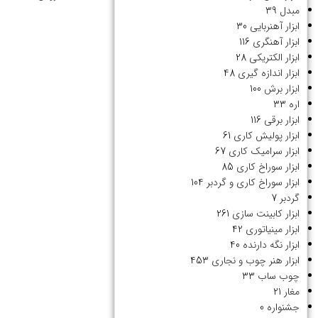
مبدل
39
ابزار آهنربایی
30
ابزار آهنگری
116
ابزار الکتریکی
28
ابزار اندازه گیری
48
ابزار برش
100
اره
33
ابزار برقی
116
ابزار پولیش کاری
61
ابزار سرامیک کاری
67
ابزار سوراخ کاری
85
ابزار سوراخ کاری و گردبر
104
گردبر
7
ابزار کابینت سازی
261
ابزار مینیاتوری
42
ابزار نگه دارنده
40
ابزار هنر چوب و نجاری
453
چوب ساب
33
مغار
21
جشنواره
0