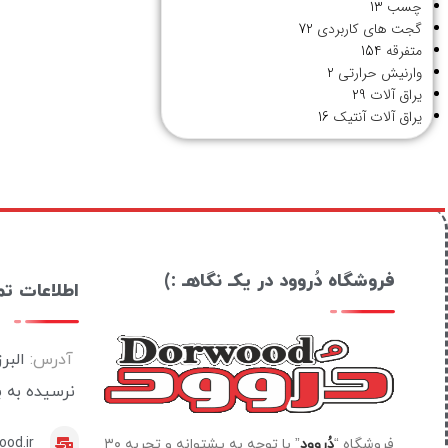
چسب
13
گجت های کاربردی
72
متفرقه
154
وارنیش حرارتی
2
یراق آلات
29
یراق آلات آنتیک
16
فروشگاه دُروود در یکـ نگاهـ :)
اطلاعات ت
آدرس:
البر
نرسیده به 
od.ir
فروشگاه “
دُروود
” با توجه به پشتوانه و تجربه ۳۰