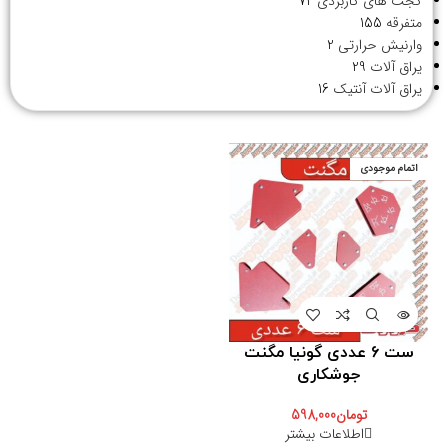
گجت های کاربردی
72
متفرقه
155
وارنیش حرارتی
2
یراق آلات
29
یراق آلات آنتیک
16
اتمام موجودی
ست 6 عددی گونیا مگنت
جوشکاری
تومان
598,000
اطلاعات بیشتر