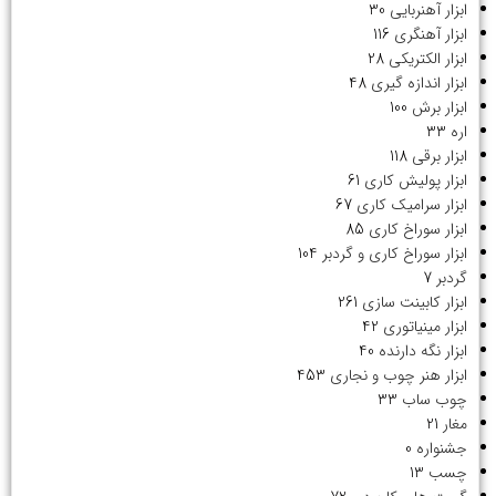
ابزار آهنربایی
30
ابزار آهنگری
116
ابزار الکتریکی
28
ابزار اندازه گیری
48
ابزار برش
100
اره
33
ابزار برقی
118
ابزار پولیش کاری
61
ابزار سرامیک کاری
67
ابزار سوراخ کاری
85
ابزار سوراخ کاری و گردبر
104
گردبر
7
ابزار کابینت سازی
261
ابزار مینیاتوری
42
ابزار نگه دارنده
40
ابزار هنر چوب و نجاری
453
چوب ساب
33
مغار
21
جشنواره
0
چسب
13