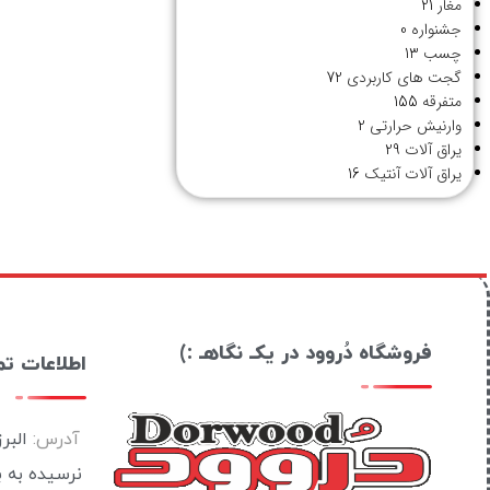
مغار
21
جشنواره
0
چسب
13
گجت های کاربردی
72
متفرقه
155
وارنیش حرارتی
2
یراق آلات
29
یراق آلات آنتیک
16
فروشگاه دُروود در یکـ نگاهـ :)
اطلاعات ت
آدرس:
البر
نرسیده به 