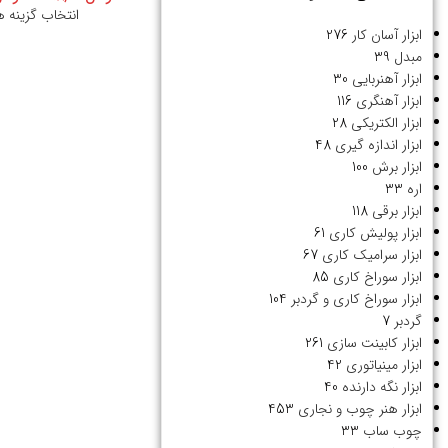
انتخاب گزینه ه
ابزار آسان کار
276
مبدل
39
ابزار آهنربایی
30
ابزار آهنگری
116
ابزار الکتریکی
28
ابزار اندازه گیری
48
ابزار برش
100
اره
33
ابزار برقی
118
ابزار پولیش کاری
61
ابزار سرامیک کاری
67
ابزار سوراخ کاری
85
ابزار سوراخ کاری و گردبر
104
گردبر
7
ابزار کابینت سازی
261
ابزار مینیاتوری
42
ابزار نگه دارنده
40
ابزار هنر چوب و نجاری
453
چوب ساب
33